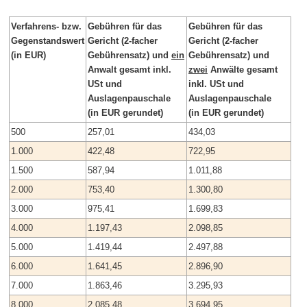
Verfahrens- bzw.
Gebühren für das
Gebühren für das
Gegenstandswert
Gericht (2-facher
Gericht (2-facher
(in EUR)
Gebührensatz) und
ein
Gebührensatz) und
Anwalt gesamt inkl.
zwei
Anwälte gesamt
USt und
inkl. USt und
Auslagenpauschale
Auslagenpauschale
(in EUR gerundet)
(in EUR gerundet)
500
257,01
434,03
1.000
422,48
722,95
1.500
587,94
1.011,88
2.000
753,40
1.300,80
3.000
975,41
1.699,83
4.000
1.197,43
2.098,85
5.000
1.419,44
2.497,88
6.000
1.641,45
2.896,90
7.000
1.863,46
3.295,93
8.000
2.085,48
3.694,95