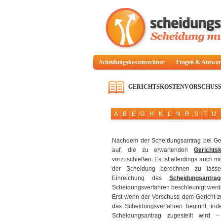
Scheidungskostenrechner
Fragen & Antwor
GERICHTSKOSTENVORSCHUS
A
B
E
G
H
K
L
N
R
S
T
U
Nachdem der Scheidungsantrag bei Geri
auf, die zu erwartenden
Gerichts
vorzuschießen. Es ist allerdings auch m
der Scheidung berechnen zu lasse
Einreichung des
Scheidungsantrag
Scheidungsverfahren beschleunigt werd
Erst wenn der Vorschuss dem Gericht zu
das Scheidungsverfahren beginnt, in
Scheidungsantrag zugestellt wird