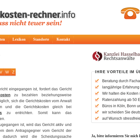
ten
Lexikon
Standorte
Kontakt
S
IHRE VORTEILE IM 
V
W
Z
Beratung durch Facha
langjährige Erfahrun
cht eingegangen ist, fordert das Gericht
Wir halten die Kosten
kosten
zu bezahlen beziehungsweise
Ratenzahlung ab 50 
öglich, sich die Gerichtskosten vom Anwalt
Büros in Köln, Bonn u
n und die Gerichtskosten gleich bei
wir scheiden Sie deut
s
zu entrichten. Somit kann das
auf Wunsch stressfrei
en.
gegangen ist, wird das Gericht aktiv und
dem dem Antragsgegner vom Gericht der
Ja, bitte informieren Sie mich
 – dadurch wird die Scheidungssache